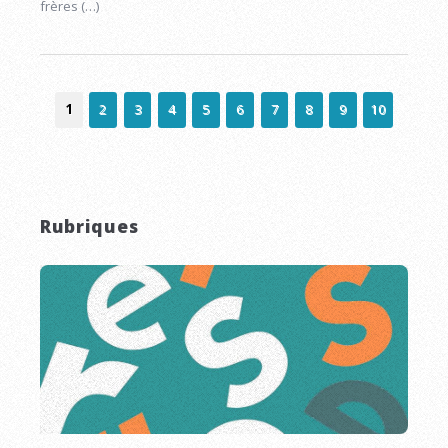
frères (…)
1
2
3
4
5
6
7
8
9
10
Rubriques