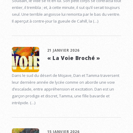
Soudain, le vide se fit en lui. Son petit corps se contracta tout
entier, il trembla ; et, à cette minute, il sut qu’il serait toujours
seul. Une terrible angoisse lui remonta par le bas du ventre.
Il aperçut à contre-jour la gueule de Cahill, la (…)
21 JANVIER 2026
« La Voie Broché »
Dans le sud du désert de Mojave, Dan et Tamma traversent
leur dernière année de lycée comme on aborde une voie
d’escalade, entre appréhension et excitation. Dan est un
garçon prodige et discret, Tamma, une fille bavarde et
intrépide. (…)
15 JANVIER 2026