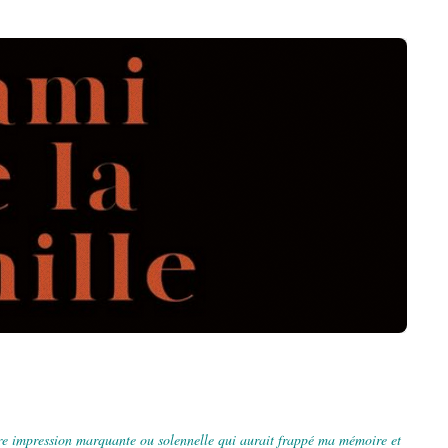
re impression marquante ou solennelle qui aurait frappé ma mémoire et