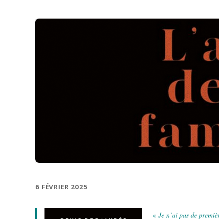
6 FÉVRIER 2025
«
Je n’ai pas de premiè