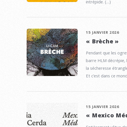
intrépide. (…)
15 JANVIER 2026
« Brèche »
Pendant que les ogre
barre HLM décrépie, l’
la sécheresse étrangl
Et c’est dans ce mond
15 JANVIER 2026
« Mexico Mé
Entièrement vêtue de 