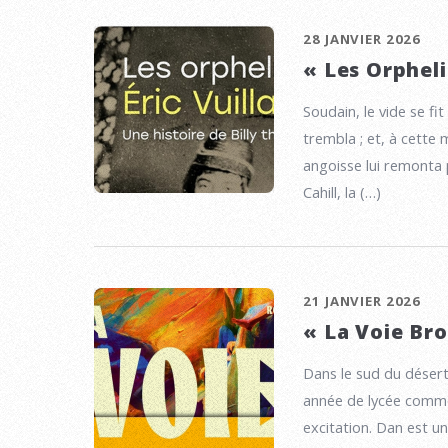
28 JANVIER 2026
« Les Orpheli
Soudain, le vide se fit
trembla ; et, à cette m
angoisse lui remonta p
Cahill, la (…)
21 JANVIER 2026
« La Voie Br
Dans le sud du déser
année de lycée comme
excitation. Dan est u