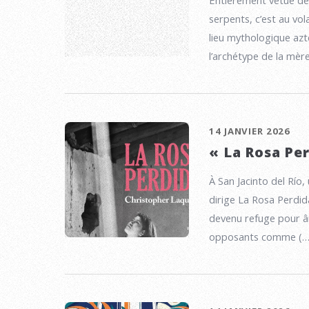
serpents, c’est au vo
lieu mythologique az
l’archétype de la mèr
14 JANVIER 2026
« La Rosa Pe
À San Jacinto del Río,
dirige La Rosa Perdid
devenu refuge pour â
opposants comme (…