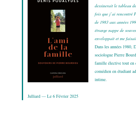
dessinerait le tableau d
fois que j’ai rencontré 
de 1983 aux années 1990,
étrange nappe de souven
enveloppait et me faisai
Dans les années 1980, D
sociologue Pierre Bourdi
famille élective tout en
comédien en étudiant adm
intime.
Julliard — Le 6 Février 2025