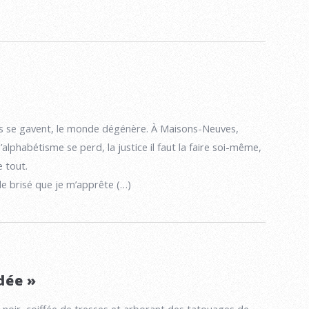
s se gavent, le monde dégénère. À Maisons-Neuves,
alphabétisme se perd, la justice il faut la faire soi-même,
e tout.
e brisé que je m’apprête (…)
dée »
noir, coiffée de tresses et arborant des tatouages de